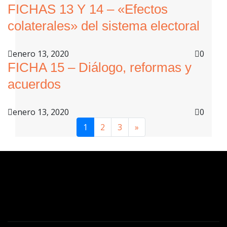
FICHAS 13 Y 14 – «Efectos
colaterales» del sistema electoral
enero 13, 2020
0
FICHA 15 – Diálogo, reformas y
acuerdos
enero 13, 2020
0
1
2
3
»