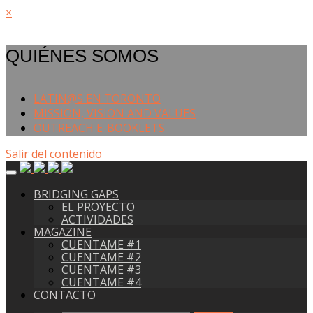
×
QUIÉNES SOMOS
LATIN@S EN TORONTO
MISSION, VISION AND VALUES
OUTREACH E-BOOKLETS
Salir del contenido
BRIDGING GAPS
EL PROYECTO
ACTIVIDADES
MAGAZINE
CUENTAME #1
CUENTAME #2
CUENTAME #3
CUENTAME #4
CONTACTO