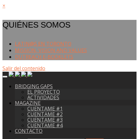
×
QUIÉNES SOMOS
LATIN@S EN TORONTO
MISSION, VISION AND VALUES
OUTREACH E-BOOKLETS
Salir del contenido
BRIDGING GAPS
EL PROYECTO
ACTIVIDADES
MAGAZINE
CUENTAME #1
CUENTAME #2
CUENTAME #3
CUENTAME #4
CONTACTO