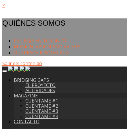
×
QUIÉNES SOMOS
LATIN@S EN TORONTO
MISSION, VISION AND VALUES
OUTREACH E-BOOKLETS
Salir del contenido
BRIDGING GAPS
EL PROYECTO
ACTIVIDADES
MAGAZINE
CUENTAME #1
CUENTAME #2
CUENTAME #3
CUENTAME #4
CONTACTO