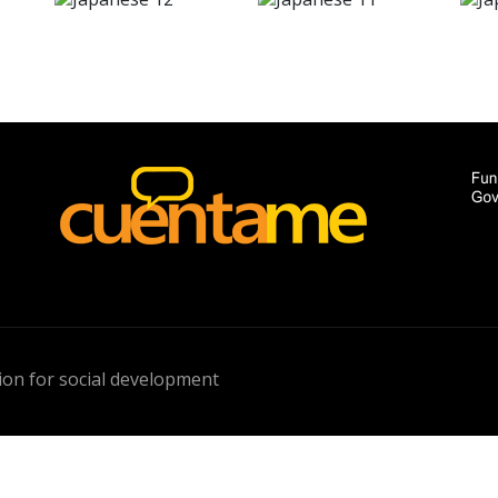
ese
Japanese
Japanese
10
9
on for social development