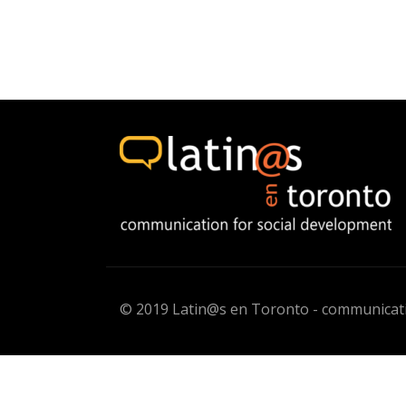
Japanese
Japan
12
11
© 2019 Latin@s en Toronto - communicati