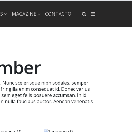
×
PS
MAGAZINE
CONTACTO
ember
t. Nunc scelerisque nibh sodales, semper
 fringilla enim consequat id. Donec varius
id sem eget felis posuere accumsan. In id
in nulla faucibus auctor. Aenean venenatis