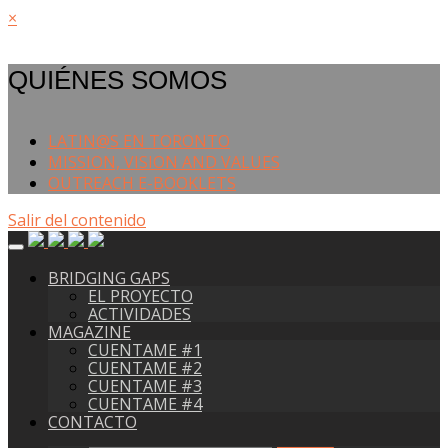
×
QUIÉNES SOMOS
LATIN@S EN TORONTO
MISSION, VISION AND VALUES
OUTREACH E-BOOKLETS
Salir del contenido
BRIDGING GAPS
EL PROYECTO
ACTIVIDADES
MAGAZINE
CUENTAME #1
CUENTAME #2
CUENTAME #3
CUENTAME #4
CONTACTO