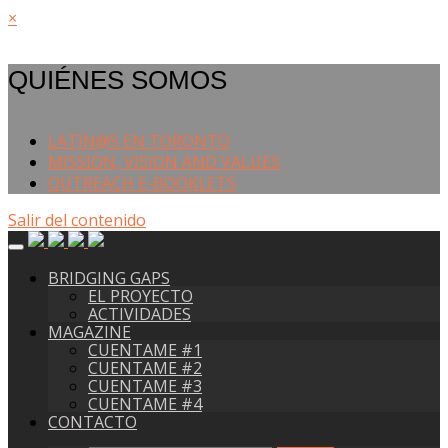
×
QUIÉNES SOMOS
LATIN@S EN TORONTO
MISSION, VISION AND VALUES
OUTREACH E-BOOKLETS
Salir del contenido
BRIDGING GAPS
EL PROYECTO
ACTIVIDADES
MAGAZINE
CUENTAME #1
CUENTAME #2
CUENTAME #3
CUENTAME #4
CONTACTO