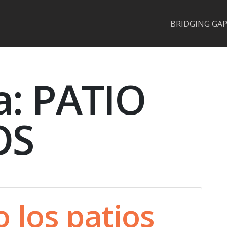
BRIDGING GA
a:
PATIO
OS
 los patios