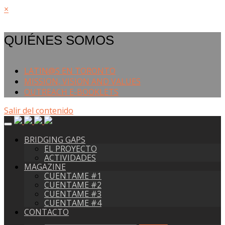
×
QUIÉNES SOMOS
LATIN@S EN TORONTO
MISSION, VISION AND VALUES
OUTREACH E-BOOKLETS
Salir del contenido
BRIDGING GAPS
EL PROYECTO
ACTIVIDADES
MAGAZINE
CUENTAME #1
CUENTAME #2
CUENTAME #3
CUENTAME #4
CONTACTO