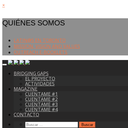
×
QUIÉNES SOMOS
LATIN@S EN TORONTO
MISSION, VISION AND VALUES
OUTREACH E-BOOKLETS
Salir
del
BRIDGING GAPS
contenido
EL PROYECTO
ACTIVIDADES
MAGAZINE
CUENTAME #1
CUENTAME #2
CUENTAME #3
CUENTAME #4
CONTACTO